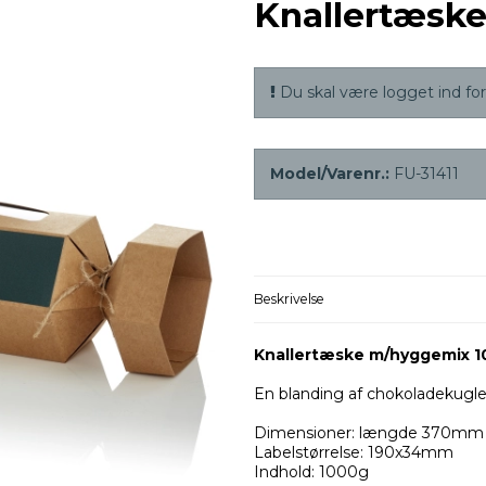
Knallertæsk
Du skal være logget ind for 
Model/Varenr.:
FU-31411
Beskrivelse
Knallertæske m/hyggemix 
En blanding af chokoladekugle
Dimensioner: længde 370mm
Labelstørrelse: 190x34mm
Indhold: 1000g