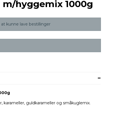
e m/hyggemix 1000g
at kunne lave bestillinger
1000g
r, karameller, guldkarameller og småkuglemix.