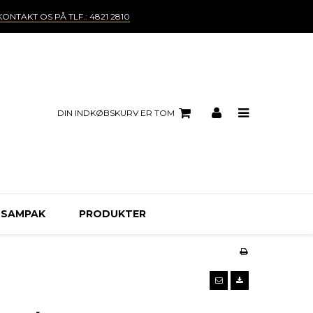
KONTAKT OS PÅ TLF.: 4821 2810
DIN INDKØBSKURV ER TOM
 SAMPAK
PRODUKTER