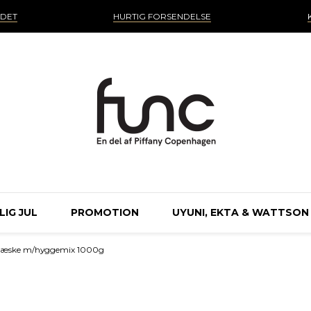
NDET
HURTIG FORSENDELSE
IG JUL
PROMOTION
UYUNI, EKTA & WATTSON
rtæske m/hyggemix 1000g