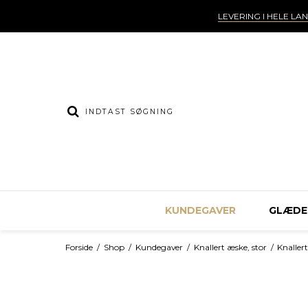
LEVERING I HELE LA
KUNDEGAVER
GLÆDEL
Forside
/
Shop
/
Kundegaver
/
Knallert æske, stor
/
Knalle