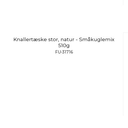
Knallertæske stor, natur - Småkuglemix
510g
FU-31716