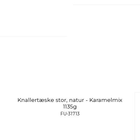
Knallertæske stor, natur - Karamelmix
1135g
FU-31713