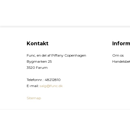
Kontakt
Inform
Func, en del af Piffany Copenhagen
Om os
Bygmarken 25
Handelsbet
3520 Farum
Telefonnr.
:
48212810
E-mail
:
salg@func.dk
Sitemap