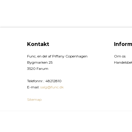
Kontakt
Inform
Func, en del af Piffany Copenhagen
Om os
Bygmarken 25
Handelsbet
3520 Farum
Telefonnr.
:
48212810
E-mail
:
salg@func.dk
Sitemap