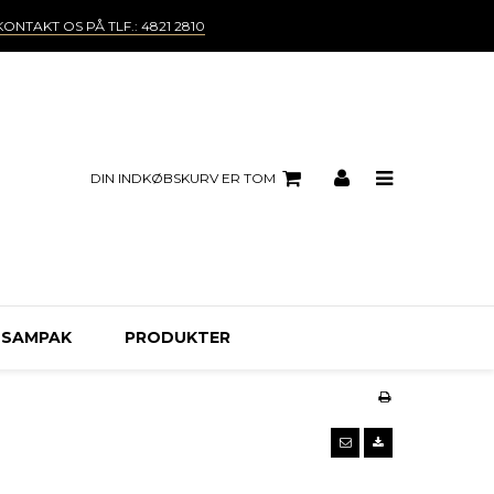
KONTAKT OS PÅ TLF.: 4821 2810
DIN INDKØBSKURV ER TOM
 SAMPAK
PRODUKTER