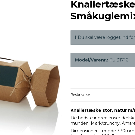
Knallertæske 
Småkuglemix
Du skal være logget ind for 
Model/Varenr.:
FU-31716
Beskrivelse
Knallertæske stor, natur m
De bedste ingredienser dækket
munden. Mørk/crunchy, Amarett
Dimensioner: længde 370mm