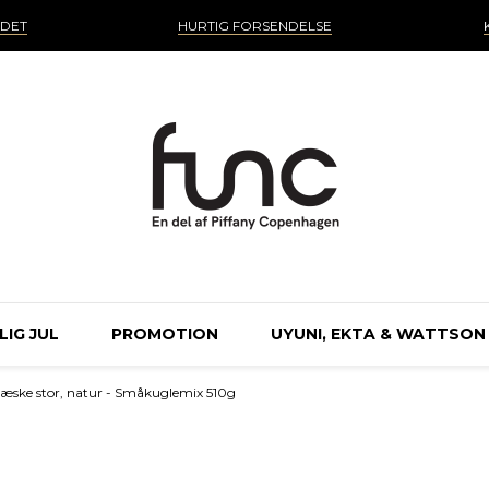
NDET
HURTIG FORSENDELSE
IG JUL
PROMOTION
UYUNI, EKTA & WATTSON
tæske stor, natur - Småkuglemix 510g