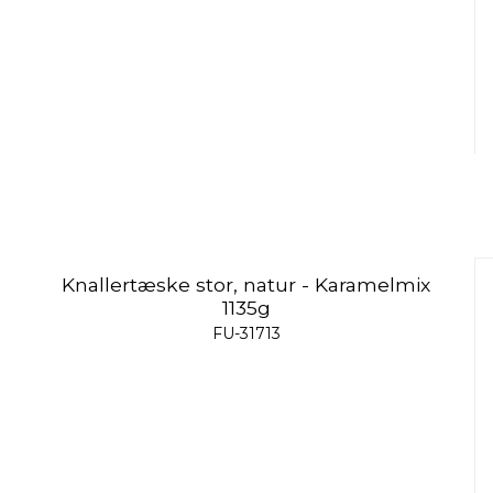
Knallertæske stor, natur - Karamelmix
1135g
FU-31713