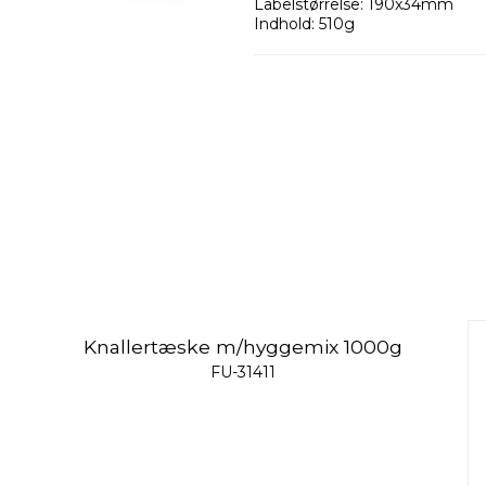
Labelstørrelse: 190x34mm
Indhold: 510g
Knallertæske m/hyggemix 1000g
FU-31411