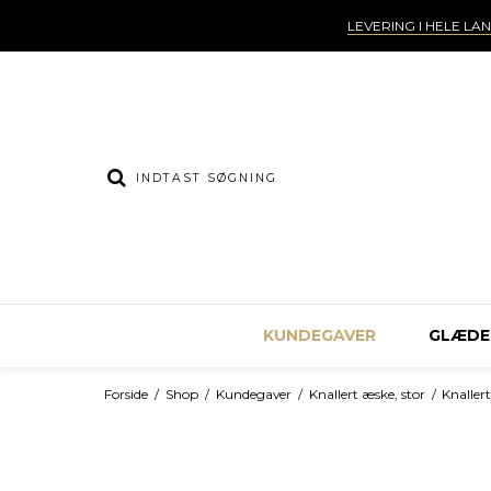
LEVERING I HELE LA
KUNDEGAVER
GLÆDEL
Forside
/
Shop
/
Kundegaver
/
Knallert æske, stor
/
Knaller