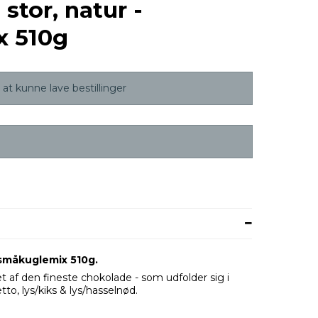
stor, natur -
 510g
at kunne lave bestillinger
/småkuglemix 510g.
 af den fineste chokolade - som udfolder sig i
o, lys/kiks & lys/hasselnød.