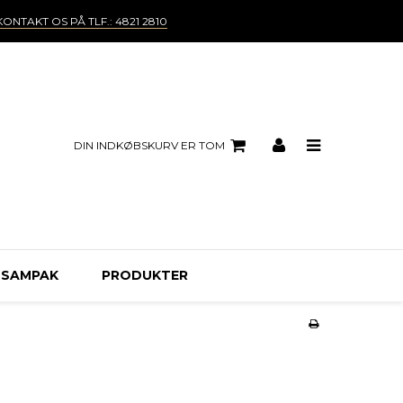
KONTAKT OS PÅ TLF.: 4821 2810
DIN INDKØBSKURV ER TOM
 SAMPAK
PRODUKTER