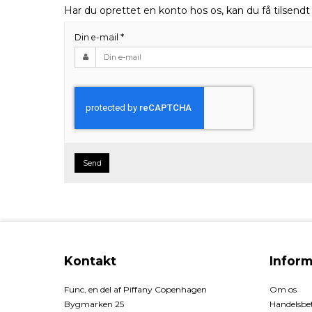
Har du oprettet en konto hos os, kan du få tilsend
Din e-mail
*
Send
Kontakt
Inform
Func, en del af Piffany Copenhagen
Om os
Bygmarken 25
Handelsbet