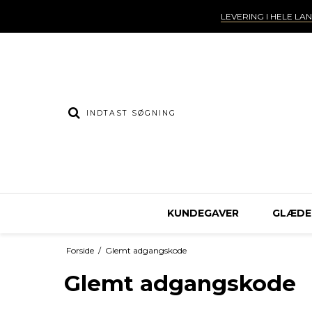
LEVERING I HELE LA
KUNDEGAVER
GLÆDEL
Forside
/
Glemt adgangskode
Glemt adgangskode