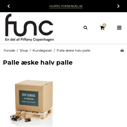
HURTIG FORSENDELSE
0
Forside
/
Shop
/
Kundegaver
/
Palle æske halv palle
Palle æske halv palle