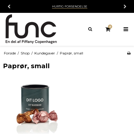
HURTIG FORSENDELSE
0
Forside
/
Shop
/
Kundegaver
/
Paprør, small
Paprør, small