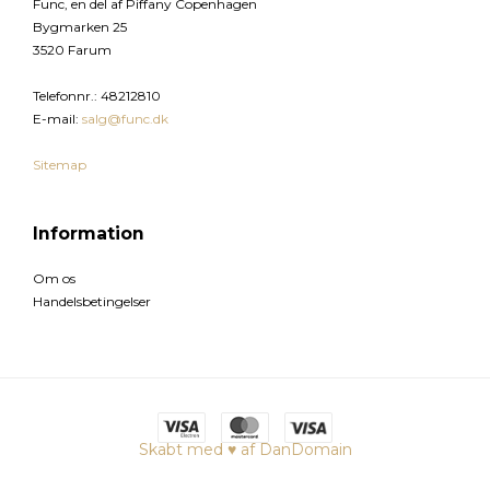
Func, en del af Piffany Copenhagen
Bygmarken 25
3520 Farum
Telefonnr.
:
48212810
E-mail
:
salg@func.dk
Sitemap
Information
Om os
Handelsbetingelser
Skabt med ♥ af DanDomain