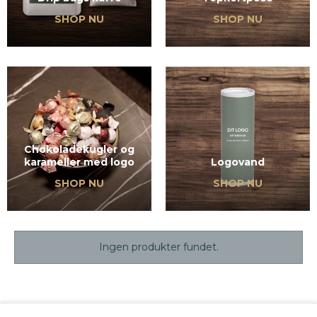
SHOP NU
SHOP NU
Chokoladekugler og
karameller med logo
Logovand
SHOP NU
SHOP NU
Ingen produkter fundet.