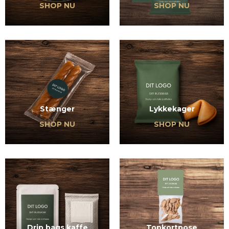
SHOP NU
SHOP NU
Stænger
Lykkekager
SHOP NU
SHOP NU
Drip bags kaffe
Topkortpose