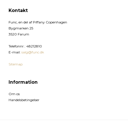
Kontakt
Func, en del af Piffany Copenhagen
Bygmarken 25
3520 Farum
Telefonnr.
:
48212810
E-mail
:
salg@func.dk
Sitemap
Information
Om os
Handelsbetingelser