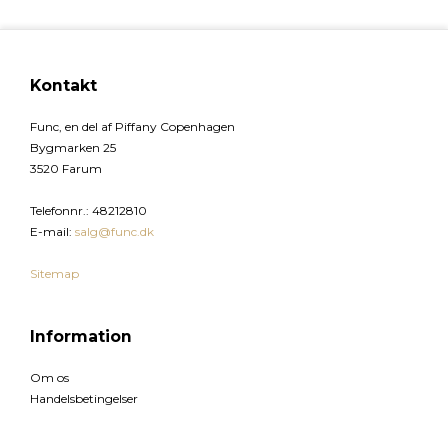
Kontakt
Func, en del af Piffany Copenhagen
Bygmarken 25
3520 Farum
Telefonnr.
:
48212810
E-mail
:
salg@func.dk
Sitemap
Information
Om os
Handelsbetingelser