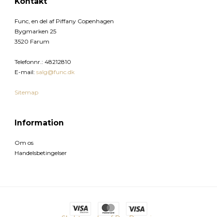
Kontakt
Func, en del af Piffany Copenhagen
Bygmarken 25
3520 Farum
Telefonnr.
:
48212810
E-mail
:
salg@func.dk
Sitemap
Information
Om os
Handelsbetingelser