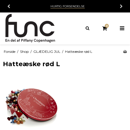
HURTIG FORSENDELSE
0
Forside
/
Shop
/
GLÆDELIG JUL
/
Hatteæske rød L
Hatteæske rød L