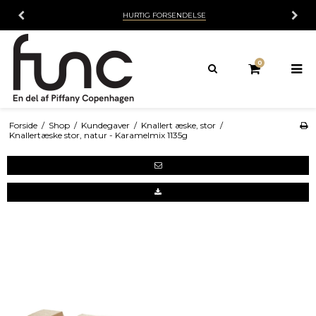
HURTIG FORSENDELSE
0
Forside
/
Shop
/
Kundegaver
/
Knallert æske, stor
/
Knallertæske stor, natur - Karamelmix 1135g