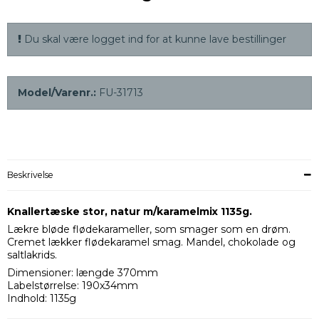
Du skal være logget ind for at kunne lave bestillinger
Model/Varenr.:
FU-31713
Beskrivelse
Knallertæske stor, natur m/karamelmix 1135g.
Lækre bløde flødekarameller, som smager som en drøm.
Cremet lækker flødekaramel smag. Mandel, chokolade og
saltlakrids.
Dimensioner: længde 370mm
Labelstørrelse: 190x34mm
Indhold: 1135g