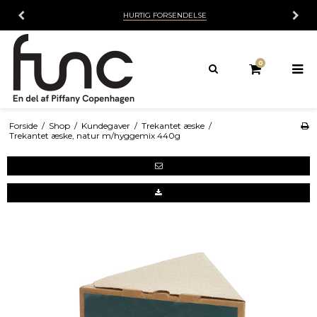
HURTIG FORSENDELSE
0
Forside
/
Shop
/
Kundegaver
/
Trekantet æske
/
Trekantet æske, natur m/hyggemix 440g