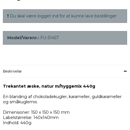
Du skal være logget ind for at kunne lave bestillinger
Model/Varenr.:
FU-31457
Beskrivelse
Trekantet æske, natur m/hyggemix 440g
En blanding af chokoladekugler, karameller, guldkarameller
og småkuglemix.
Dimensioner: 150 x 150 x 150 mm
Labelstørrelse: 140x140mm
Indhold: 440g