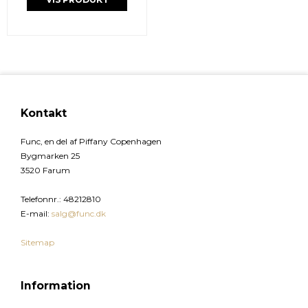
Kontakt
Func, en del af Piffany Copenhagen
Bygmarken 25
3520 Farum
Telefonnr.
:
48212810
E-mail
:
salg@func.dk
Sitemap
Information