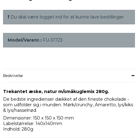
Du skal være logget ind for at kunne lave bestillinger
Model/Varenr.:
FU-31723
Beskrivelse
Trekantet æske, natur m/småkuglemix 280g.
De bedste ingredienser dækket af den fineste chokolade -
som udfolder sig i munden. Mørk/crunchy, Amaretto, lys/kiks
& lys/hasselnød.
Dimensioner: 150 x 150 x 150 mm
Labelstørrelse: 140x140mm
Indhold: 280g