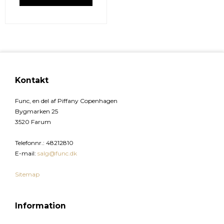
Kontakt
Func, en del af Piffany Copenhagen
Bygmarken 25
3520 Farum
Telefonnr.
:
48212810
E-mail
:
salg@func.dk
Sitemap
Information