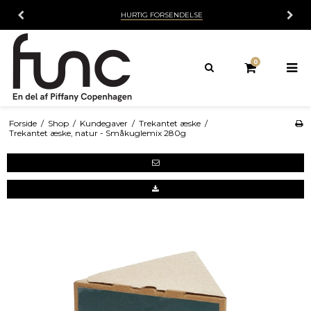
HURTIG FORSENDELSE
0
Forside
/
Shop
/
Kundegaver
/
Trekantet æske
/
Trekantet æske, natur - Småkuglemix 280g