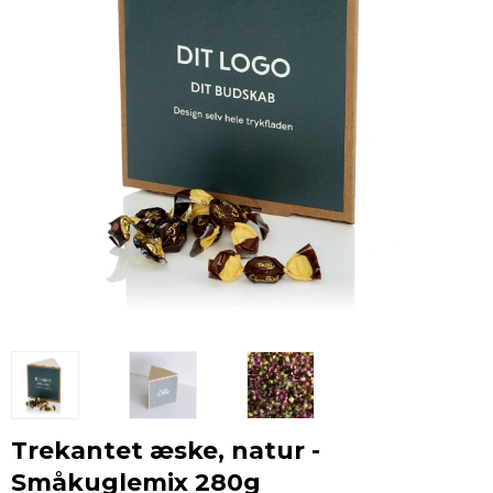
Trekantet æske, natur -
Småkuglemix 280g