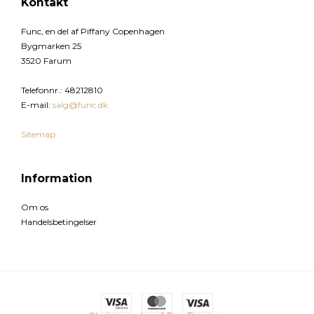
Kontakt
Func, en del af Piffany Copenhagen
Bygmarken 25
3520 Farum
Telefonnr.
:
48212810
E-mail
:
salg@func.dk
Sitemap
Information
Om os
Handelsbetingelser