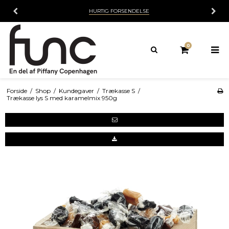
HURTIG FORSENDELSE
0
Forside
/
Shop
/
Kundegaver
/
Trækasse S
/
Trækasse lys S med karamelmix 950g