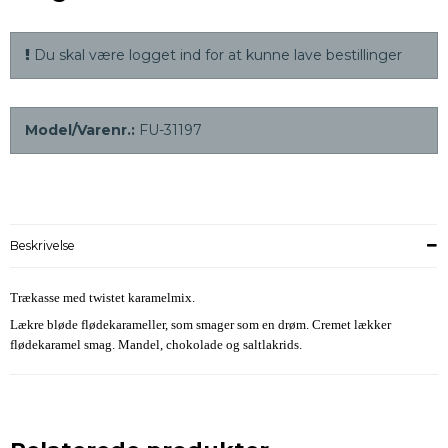
Du skal være logget ind for at kunne lave bestillinger
Model/Varenr.:
FU-31197
Beskrivelse
Trækasse med twistet karamelmix.
Lækre bløde flødekarameller, som smager som en drøm. Cremet lækker
flødekaramel smag. Mandel, chokolade og saltlakrids.