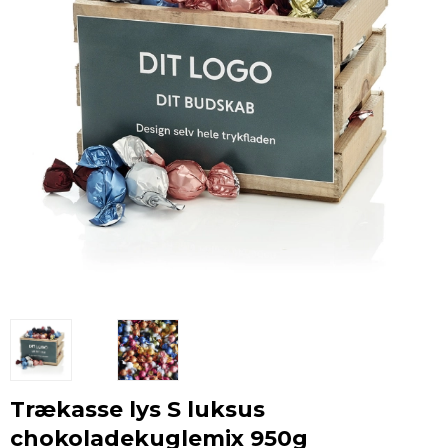
Trækasse lys S luksus
chokoladekuglemix 950g