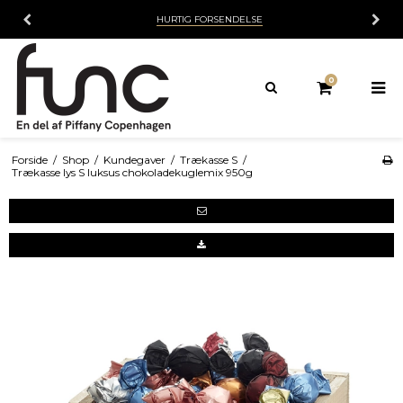
HURTIG FORSENDELSE
0
Forside
/
Shop
/
Kundegaver
/
Trækasse S
/
Trækasse lys S luksus chokoladekuglemix 950g