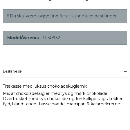
Du skal være logget ind for at kunne lave bestillinger
Model/Varenr.:
FU-30932
Beskrivelse
Trækasse med luksus chokoladekuglemix.
Mix af chokoladekugler med lys og mørk chokolade.
Overtrukket med tyk chokolade og forskellige slags lækker
fyld, blandt andet hasselnødde, marcipan & karamelcreme.