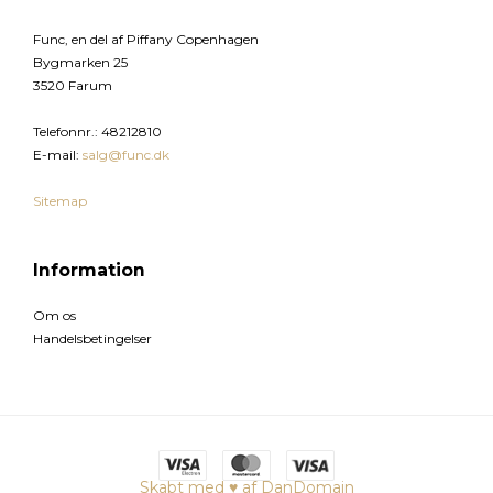
Func, en del af Piffany Copenhagen
Bygmarken 25
3520 Farum
Telefonnr.
:
48212810
E-mail
:
salg@func.dk
Sitemap
Information
Om os
Handelsbetingelser
Skabt med ♥ af DanDomain