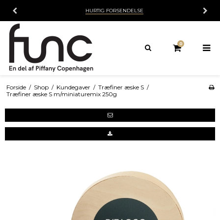
HURTIG FORSENDELSE
0
Forside
/
Shop
/
Kundegaver
/
Træfiner æske S
/
Træfiner æske S m/miniaturemix 250g