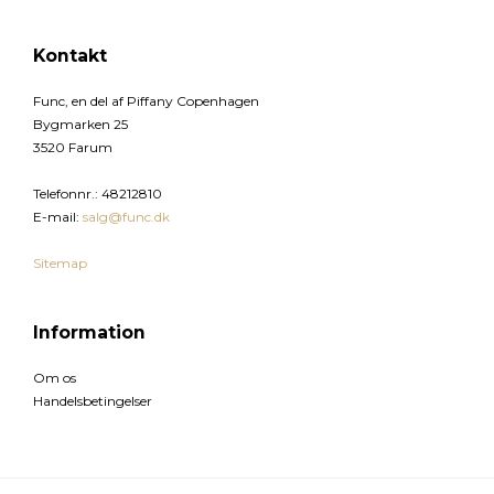
Kontakt
Func, en del af Piffany Copenhagen
Bygmarken 25
3520 Farum
Telefonnr.
:
48212810
E-mail
:
salg@func.dk
Sitemap
Information
Om os
Handelsbetingelser