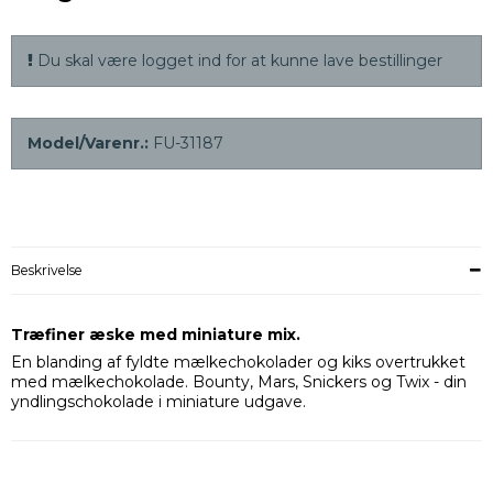
Du skal være logget ind for at kunne lave bestillinger
Model/Varenr.:
FU-31187
Beskrivelse
Træfiner æske med miniature mix.
En blanding af fyldte mælkechokolader og kiks overtrukket
med mælkechokolade. Bounty, Mars, Snickers og Twix - din
yndlingschokolade i miniature udgave.