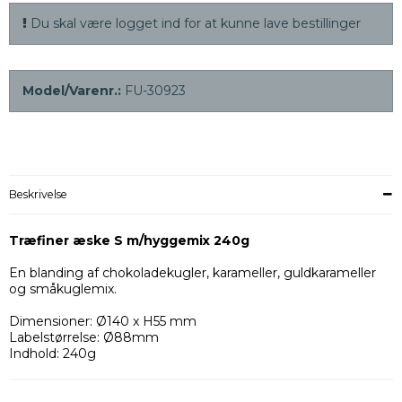
Du skal være logget ind for at kunne lave bestillinger
Model/Varenr.:
FU-30923
Beskrivelse
Træfiner æske S m/hyggemix 240g
En blanding af chokoladekugler, karameller, guldkarameller
og småkuglemix.
Dimensioner: Ø140 x H55 mm
Labelstørrelse: Ø88mm
Indhold: 240g