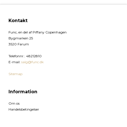
Kontakt
Func, en del af Piffany Copenhagen
Bygmarken 25
3520 Farum
Telefonnr.
:
48212810
E-mail
:
salg@func.dk
Sitemap
Information
Om os
Handelsbetingelser