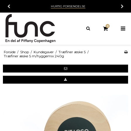
HURTIG FORSENDELSE
0
Forside
/
Shop
/
Kundegaver
/
Træfiner æske S
/
Træfiner æske S m/hyggemix 240g