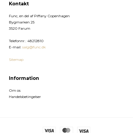
Kontakt
Func, en del af Piffany Copenhagen
Bygmarken 25
3520 Farum
Telefonnr.
:
48212810
E-mail
:
salg@func.dk
Sitemap
Information
Om os
Handelsbetingelser