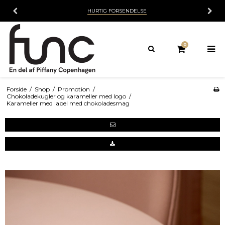
HURTIG FORSENDELSE
0
Forside
/
Shop
/
Promotion
/
Chokoladekugler og karameller med logo
/
Karameller med label med chokoladesmag