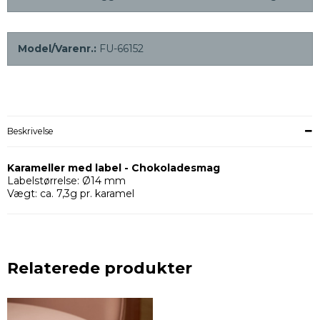
Model/Varenr.:
FU-66152
Beskrivelse
Karameller med label - Chokoladesmag
Labelstørrelse: Ø14 mm
Vægt: ca. 7,3g pr. karamel
Relaterede produkter