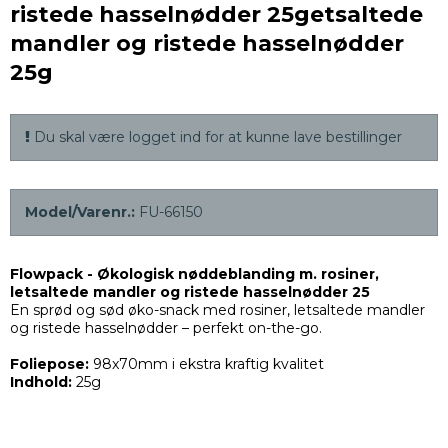
ristede hasselnødder 25getsaltede
mandler og ristede hasselnødder
25g
Du skal være logget ind for at kunne lave bestillinger
Model/Varenr.:
FU-66150
Flowpack - Økologisk nøddeblanding m. rosiner,
letsaltede mandler og ristede hasselnødder 25
En sprød og sød øko-snack med rosiner, letsaltede mandler
og ristede hasselnødder – perfekt on-the-go.
Foliepose:
98x70mm i ekstra kraftig kvalitet
Indhold:
25g