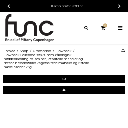
HURTIG FORSENDELSE
0
Forside
/
Shop
/
Promotion
/
Flowpack
/
Flowpack Foliepose 98x70mm Økologisk
nøddeblanding m. rosiner, letsaltede mandler og
ristede hasselnødder 25getsaltede mandler og ristede
hasselnødder 25g