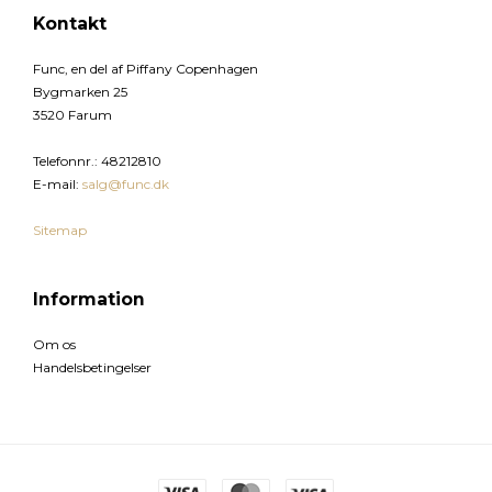
Kontakt
Func, en del af Piffany Copenhagen
Bygmarken 25
3520 Farum
Telefonnr.
:
48212810
E-mail
:
salg@func.dk
Sitemap
Information
Om os
Handelsbetingelser