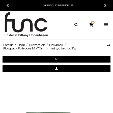
HURTIG FORSENDELSE
0
Forside
/
Shop
/
Promotion
/
Flowpack
/
Flowpack Foliepose 98x70mm med sød lakrids 21g