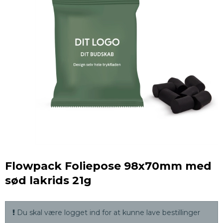
Flowpack Foliepose 98x70mm med
sød lakrids 21g
Du skal være logget ind for at kunne lave bestillinger