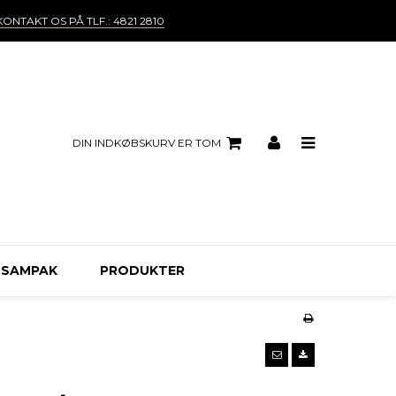
KONTAKT OS PÅ TLF.: 4821 2810
DIN INDKØBSKURV ER TOM
 SAMPAK
PRODUKTER