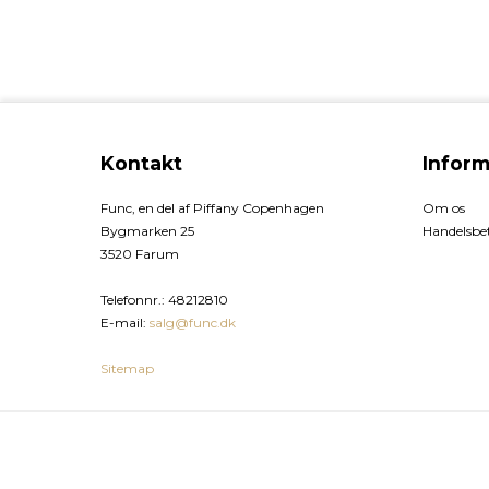
Kontakt
Inform
Func, en del af Piffany Copenhagen
Om os
Bygmarken 25
Handelsbet
3520 Farum
Telefonnr.
:
48212810
E-mail
:
salg@func.dk
Sitemap