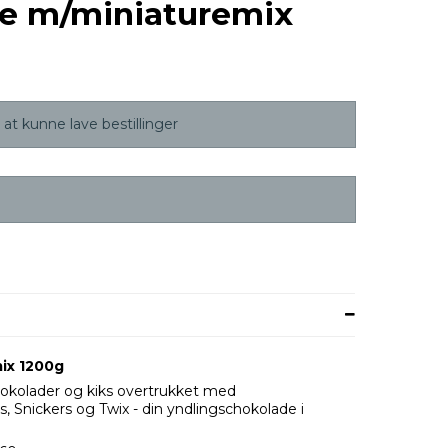
de m/miniaturemix
at kunne lave bestillinger
ix 1200g
okolader og kiks overtrukket med
 Snickers og Twix - din yndlingschokolade i