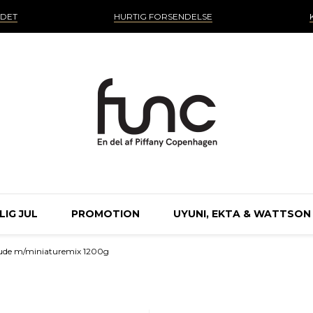
NDET
HURTIG FORSENDELSE
IG JUL
PROMOTION
UYUNI, EKTA & WATTSON
rude m/miniaturemix 1200g