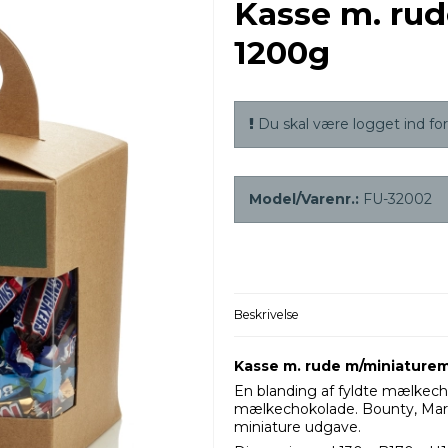
Kasse m. ru
1200g
Du skal være logget ind for 
Model/Varenr.:
FU-32002
Beskrivelse
Kasse m. rude m/miniaturem
En blanding af fyldte mælkech
mælkechokolade. Bounty, Mars,
miniature udgave.