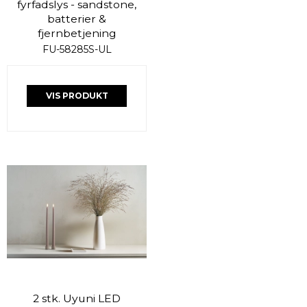
fyrfadslys - sandstone,
batterier &
fjernbetjening
FU-58285S-UL
VIS PRODUKT
2 stk. Uyuni LED