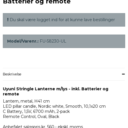
Batterier og remote
Du skal være logget ind for at kunne lave bestillinger
Model/Varenr.:
FU-58230-UL
Beskrivelse
Uyuni Stringle Lanterne m/lys - inkl. Batterier og
remote
Lantern, metal, H41 cm
LED pillar candle, Nordic white, Smooth, 10,1x20 cm
C Battery, 1,5V, 6700 mAh, 2-pack
Remote Control, Oval, Black
Anbefalet salgspris kr. 560,- ekskl. moms