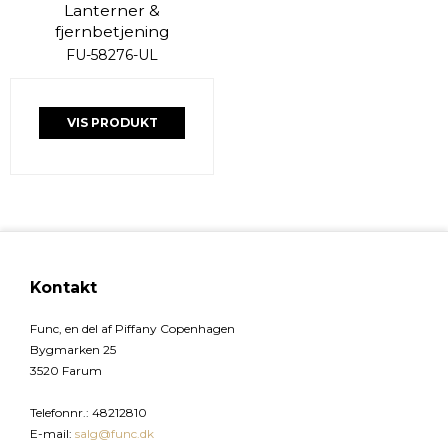
Lanterner &
fjernbetjening
FU-58276-UL
VIS PRODUKT
Kontakt
Func, en del af Piffany Copenhagen
Bygmarken 25
3520 Farum
Telefonnr.
:
48212810
E-mail
:
salg@func.dk