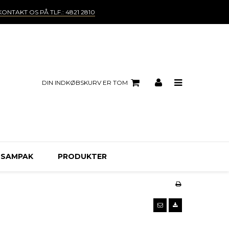
KONTAKT OS PÅ TLF.: 4821 2810
DIN INDKØBSKURV ER TOM
 SAMPAK
PRODUKTER