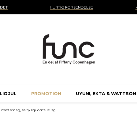
NDET
HURTIG FORSENDELSE
IG JUL
PROMOTION
UYUNI, EKTA & WATTSON
 med smag, salty liquorice 100g