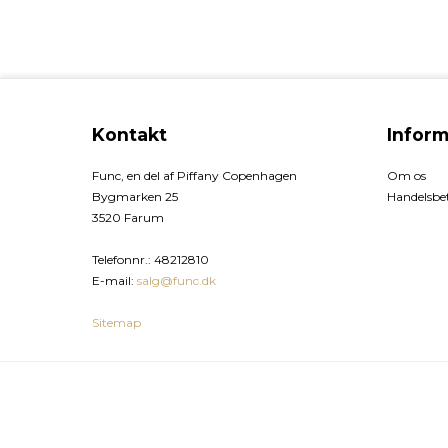
Kontakt
Inform
Func, en del af Piffany Copenhagen
Om os
Bygmarken 25
Handelsbet
3520 Farum
Telefonnr.
:
48212810
E-mail
:
salg@func.dk
Sitemap