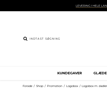
LEVERING I HELE LA
KUNDEGAVER
GLÆDEL
Forside
/
Shop
/
Promotion
/
Logobox
/
Logobox m. dadler