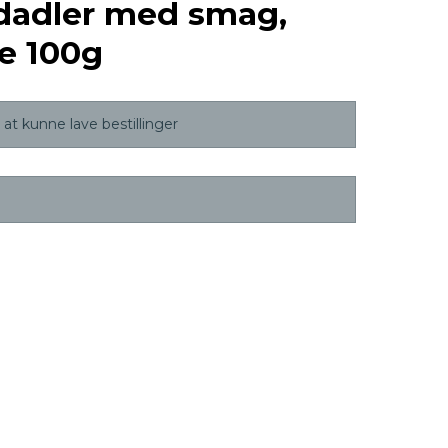
dadler med smag,
ce 100g
at kunne lave bestillinger