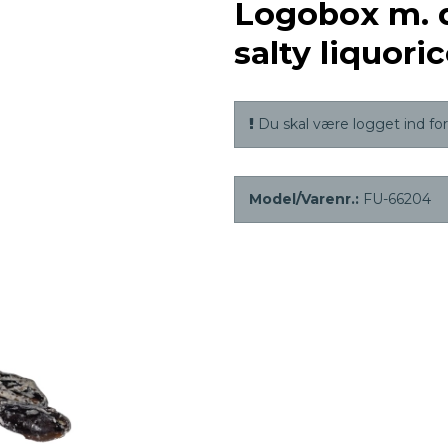
Logobox m. 
salty liquori
Du skal være logget ind for 
Model/Varenr.:
FU-66204