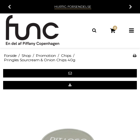
HURTIG FORSENDELSE
0
Forside
/
Shop
/
Promotion
/
Chips
/
Pringles Sourcream & Onion Chips 40g