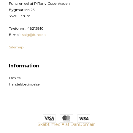
Func, en del af Piffany Copenhagen
Bygmarken 25
3520 Farum
Telefonnr.
:
48212810
E-mail
:
salg@func.dk
Sitemap
Information
Om os
Handelsbetingelser
Skabt med ♥ af DanDomain