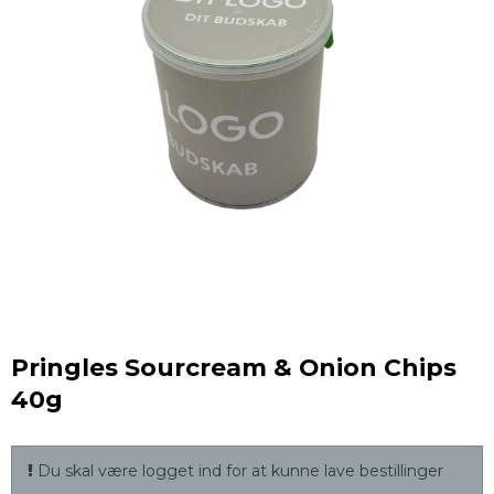
Pringles Sourcream & Onion Chips
40g
Du skal være logget ind for at kunne lave bestillinger