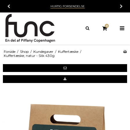
HURTIG FORSENDELSE
0
Forside
/
Shop
/
Kundegaver
/
Kuffertæske
/
Kuffertæske, natur - Slik 430g