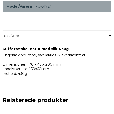
Model/Varenr.:
FU-31724
Beskrivelse
Kuffertæske, natur med slik 430g.
Engelsk vingummi, sød lakrids & lakridskonfekt.
Dimensioner: 170 x 45 x 200 mm
Labelstørrelse: 150x60mm
Indhold: 430g
Relaterede produkter