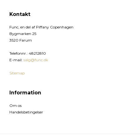
Kontakt
Func, en del af Piffany Copenhagen
Bygmarken 25
3520 Farum
Telefonnr.
:
48212810
E-mail
:
salg@func.dk
Sitemap
Information
Om os
Handelsbetingelser