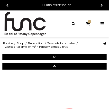
HURTIG FORSENDELSE
0
Forside
/
Shop
/
Promotion
/
Twistede karameller
/
Twistede karameller m/ hindbær/lakrids 2 tryk