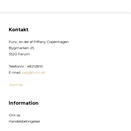
Kontakt
Func, en del af Piffany Copenhagen
Bygmarken 25
3520 Farum
Telefonnr.
:
48212810
E-mail
:
salg@func.dk
Sitemap
Information
Om os
Handelsbetingelser