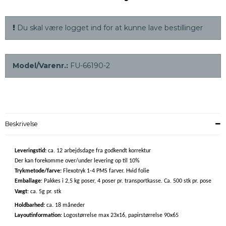
Du skal være logget ind for at kunne lave bestillinger
Model/Varenr.:
FU-66190-2
Beskrivelse
Leveringstid:
ca. 12 arbejdsdage fra godkendt korrektur
Der kan forekomme over/under levering op til 10%
Trykmetode/farve:
Flexotryk 1-4 PMS farver. Hvid folie
Emballage
: Pakkes i 2,5 kg poser, 4 poser pr. transportkasse. Ca. 500 stk pr. pose
Vægt
: ca. 5g pr. stk
Holdbarhed:
ca. 18 måneder
Layoutinformation
: Logostørrelse max 23x16, papirstørrelse 90x65