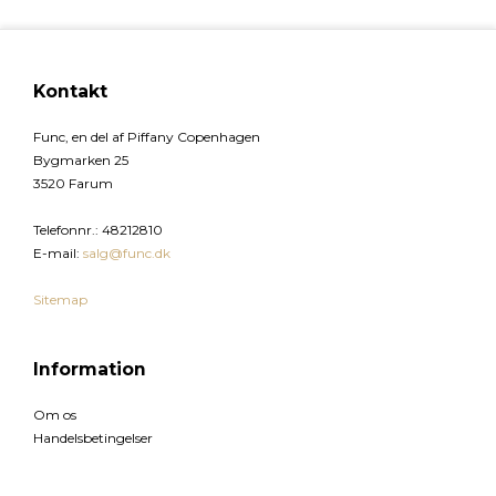
Kontakt
Func, en del af Piffany Copenhagen
Bygmarken 25
3520 Farum
Telefonnr.
:
48212810
E-mail
:
salg@func.dk
Sitemap
Information
Om os
Handelsbetingelser