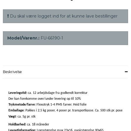
Du skal være logget ind for at kunne lave bestillinger
Model/Varenr.:
FU-66190-1
Beskrivelse
Leveringstid:
ca. 12 arbejdsdage fra godkendt korrektur
Der kan forekomme over/under levering op til 10%
Trykmetode/farve:
Flexotryk 1-4 PMS farver. Hvid folie
Emballage
: Pakkes i 2,5 kg poser, 4 poser pr. transportkasse. Ca. 500 stk pr. pose
Vægt
: ca. 5g pr. stk
Holdbarhed:
ca. 18 måneder
Layoutinformation
: Logostørrelse max 23x16, papirstørrelse 90x65