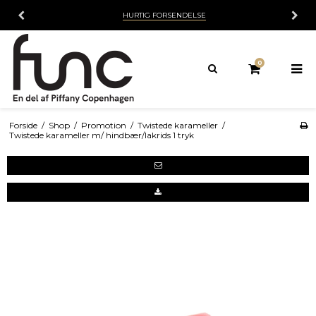
HURTIG FORSENDELSE
0
Forside
/
Shop
/
Promotion
/
Twistede karameller
/
Twistede karameller m/ hindbær/lakrids 1 tryk