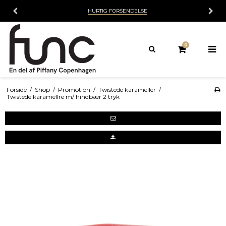
HURTIG FORSENDELSE
0
Forside
/
Shop
/
Promotion
/
Twistede karameller
/
Twistede karamellre m/ hindbær 2 tryk