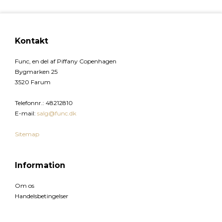
Kontakt
Func, en del af Piffany Copenhagen
Bygmarken 25
3520 Farum
Telefonnr.
:
48212810
E-mail
:
salg@func.dk
Sitemap
Information
Om os
Handelsbetingelser