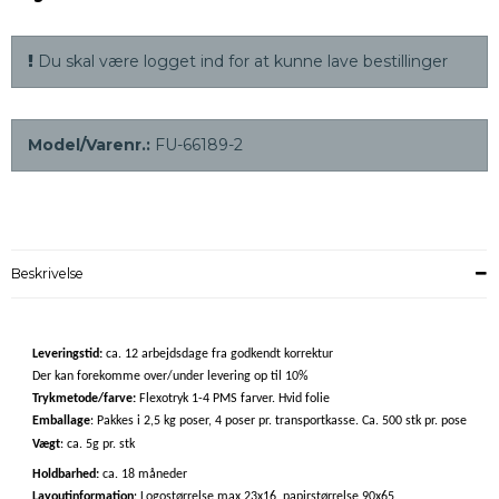
Du skal være logget ind for at kunne lave bestillinger
Model/Varenr.:
FU-66189-2
Beskrivelse
Leveringstid:
ca. 12 arbejdsdage fra godkendt korrektur
Der kan forekomme over/under levering op til 10%
Trykmetode/farve:
Flexotryk 1-4 PMS farver. Hvid folie
Emballage
: Pakkes i 2,5 kg poser, 4 poser pr. transportkasse. Ca. 500 stk pr. pose
Vægt
: ca. 5g pr. stk
Holdbarhed:
ca. 18 måneder
Layoutinformation
: Logostørrelse max 23x16, papirstørrelse 90x65