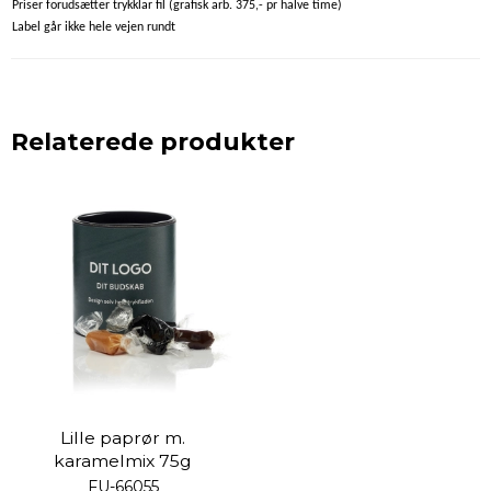
Priser forudsætter trykklar fil (grafisk arb. 375,- pr halve time)
Label går ikke hele vejen rundt
Relaterede produkter
Lille paprør m.
karamelmix 75g
FU-66055