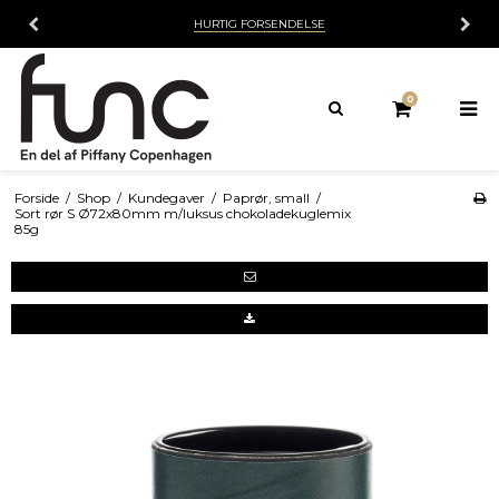
HURTIG FORSENDELSE
0
Forside
/
Shop
/
Kundegaver
/
Paprør, small
/
Sort rør S Ø72x80mm m/luksus chokoladekuglemix
85g