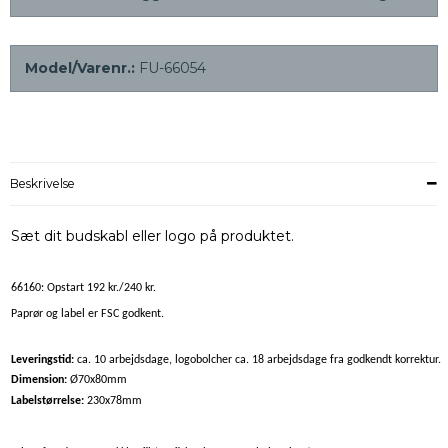
Model/Varenr.:
FU-66054
Beskrivelse
Sæt dit budskabl eller logo på produktet.
66160: Opstart 192 kr./240 kr.
Paprør og label er FSC godkent.
Leveringstid:
ca. 10 arbejdsdage, logobolcher ca. 18 arbejdsdage fra godkendt korrektur.
Dimension:
Ø70x80mm
Labelstørrelse:
230x78mm