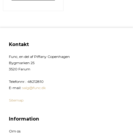
Kontakt
Func, en del af Piffany Copenhagen
Bygmarken 25
3520 Farum
Telefonnr.
:
48212810
E-mail
:
salg@func.dk
Sitemap
Information
Om os