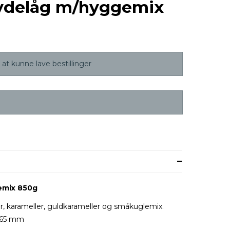
ydelåg m/hyggemix
at kunne lave bestillinger
emix 850g
r, karameller, guldkarameller og småkuglemix.
H165 mm