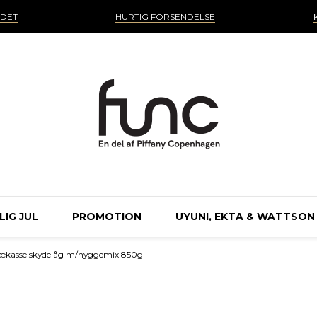
NDET
HURTIG FORSENDELSE
IG JUL
PROMOTION
UYUNI, EKTA & WATTSON
ækasse skydelåg m/hyggemix 850g