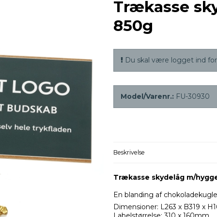
Trækasse sk
850g
Du skal være logget ind for 
Model/Varenr.:
FU-30930
Beskrivelse
Trækasse skydelåg m/hygg
En blanding af chokoladekugle
Dimensioner: L263 x B319 x 
Labelstørrelse: 310 x 160mm