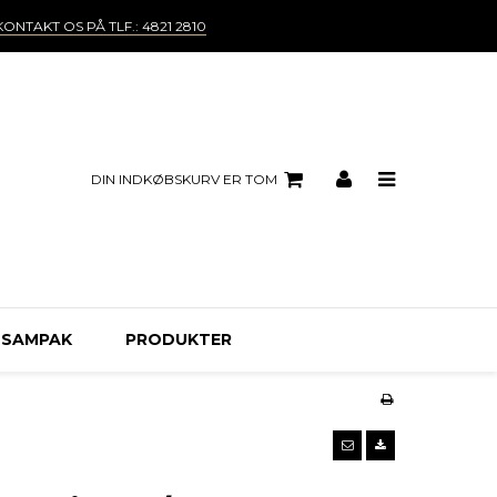
KONTAKT OS PÅ TLF.: 4821 2810
DIN INDKØBSKURV ER TOM
 SAMPAK
PRODUKTER