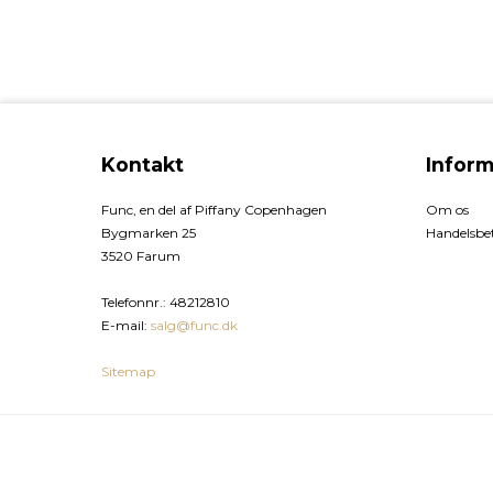
Kontakt
Inform
Func, en del af Piffany Copenhagen
Om os
Bygmarken 25
Handelsbet
3520 Farum
Telefonnr.
:
48212810
E-mail
:
salg@func.dk
Sitemap