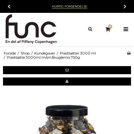
HURTIG FORSENDELSE
0
Forside
/
Shop
/
Kundegaver
/
Plastbøtter 3000 ml
/
Plastbøtte 3000ml m/småkuglemix 750g