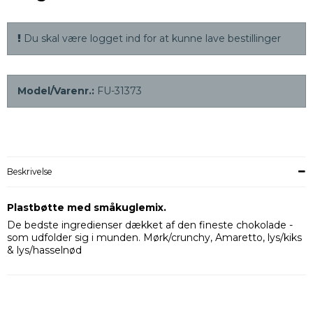
Du skal være logget ind for at kunne lave bestillinger
Model/Varenr.:
FU-31373
Beskrivelse
Plastbøtte med småkuglemix.
De bedste ingredienser dækket af den fineste chokolade -
som udfolder sig i munden. Mørk/crunchy, Amaretto, lys/kiks
& lys/hasselnød