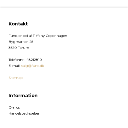
Kontakt
Func, en del af Piffany Copenhagen
Bygmarken 25
3520 Farum
Telefonnr.
:
48212810
E-mail
:
salg@func.dk
Sitemap
Information
Om os
Handelsbetingelser