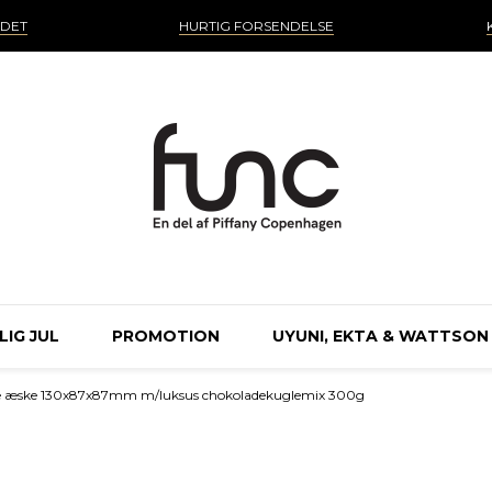
NDET
HURTIG FORSENDELSE
IG JUL
PROMOTION
UYUNI, EKTA & WATTSON
le æske 130x87x87mm m/luksus chokoladekuglemix 300g