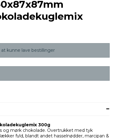
130x87x87mm
okoladekuglemix
at kunne lave bestillinger
okoladekuglemix 300g
ys og mørk chokolade. Overtrukket med tyk
 lækker fyld, blandt andet hasselnødder, marcipan &