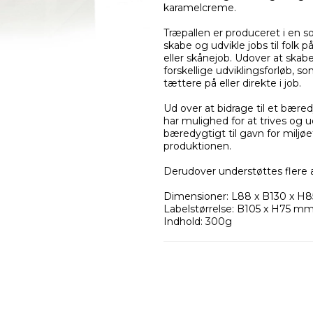
karamelcreme.
Træpallen er produceret i en 
skabe og udvikle jobs til folk p
eller skånejob. Udover at skabe j
forskellige udviklingsforløb, 
tættere på eller direkte i job.
Ud over at bidrage til et bære
har mulighed for at trives og u
bæredygtigt til gavn for miljø
produktionen.
Derudover understøttes flere 
Dimensioner: L88 x B130 x
Labelstørrelse: B105 x H75 m
Indhold: 300g