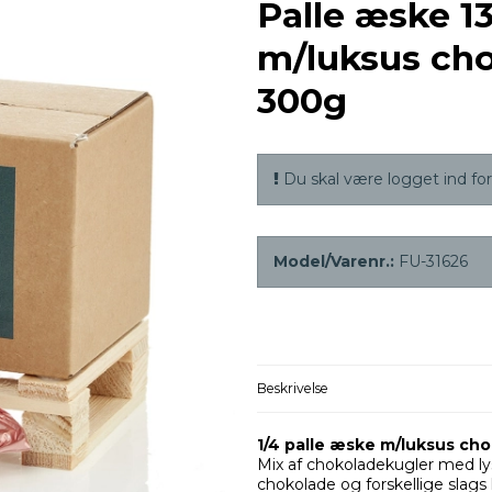
Palle æske 
m/luksus ch
300g
Du skal være logget ind for 
Model/Varenr.:
FU-31626
Beskrivelse
1/4 palle æske m/luksus ch
Mix af chokoladekugler med l
chokolade og forskellige slags