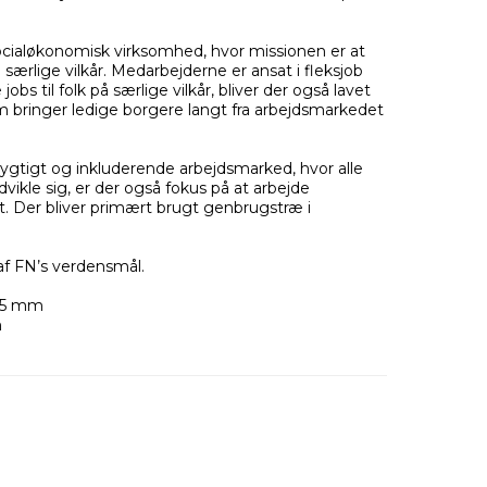
socialøkonomisk virksomhed, hvor missionen er at
å særlige vilkår. Medarbejderne er ansat i fleksjob
obs til folk på særlige vilkår, bliver der også lavet
som bringer ledige borgere langt fra arbejdsmarkedet
dygtigt og inkluderende arbejdsmarked, hvor alle
dvikle sig, er der også fokus på at arbejde
et. Der bliver primært brugt genbrugstræ i
af FN’s verdensmål.
 H85 mm
m