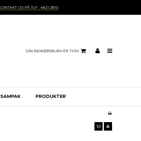
KONTAKT OS PÅ TLF.: 4821 2810
DIN INDKØBSKURV ER TOM
 SAMPAK
PRODUKTER