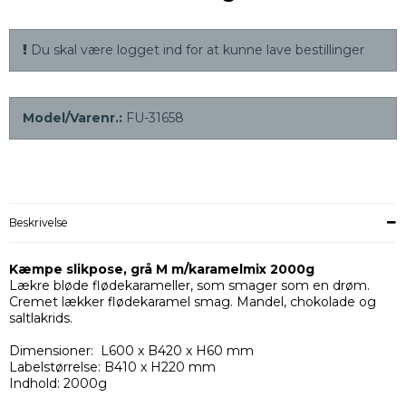
Du skal være logget ind for at kunne lave bestillinger
Model/Varenr.:
FU-31658
Beskrivelse
Kæmpe slikpose, grå M m/karamelmix 2000g
Lækre bløde flødekarameller, som smager som en drøm.
Cremet lækker flødekaramel smag. Mandel, chokolade og
saltlakrids.
Dimensioner: L600 x B420 x H60 mm
Labelstørrelse: B410 x H220 mm
Indhold: 2000g