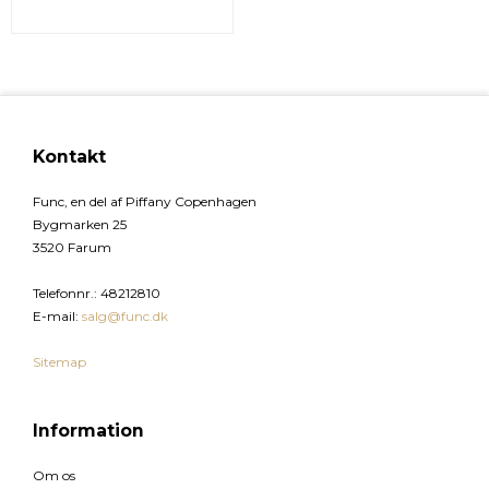
Kontakt
Func, en del af Piffany Copenhagen
Bygmarken 25
3520 Farum
Telefonnr.
:
48212810
E-mail
:
salg@func.dk
Sitemap
Information
Om os