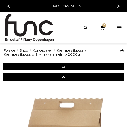
HURTIG FORSENDELSE
0
Forside
/
Shop
/
Kundegaver
/
Kæmpe slikpose
/
Kæmpe slikpose, grå M m/karamelmix 2000g