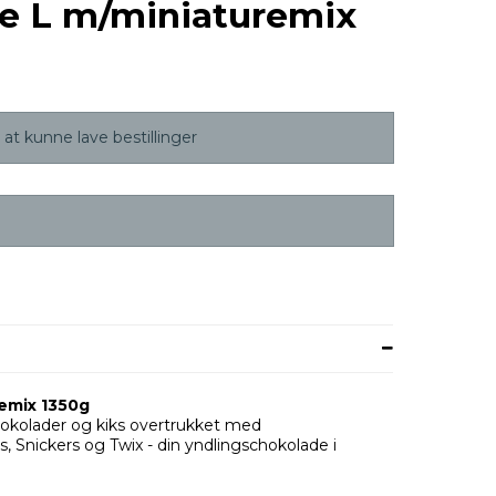
ke L m/miniaturemix
at kunne lave bestillinger
emix 1350g
okolader og kiks overtrukket med
 Snickers og Twix - din yndlingschokolade i