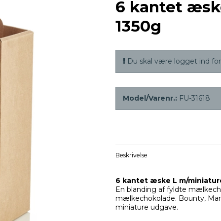
6 kantet æs
1350g
Du skal være logget ind for 
Model/Varenr.:
FU-31618
Beskrivelse
6 kantet æske L m/miniatur
En blanding af fyldte mælkech
mælkechokolade. Bounty, Mars,
miniature udgave.