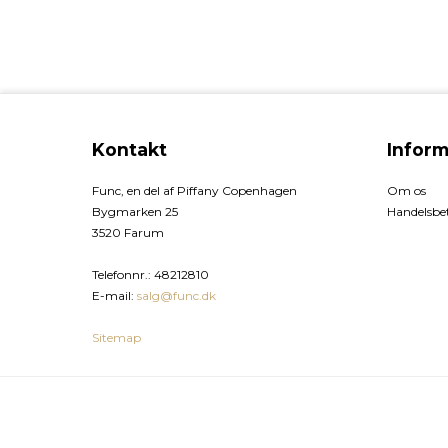
Kontakt
Inform
Func, en del af Piffany Copenhagen
Om os
Bygmarken 25
Handelsbet
3520 Farum
Telefonnr.
:
48212810
E-mail
:
salg@func.dk
Sitemap