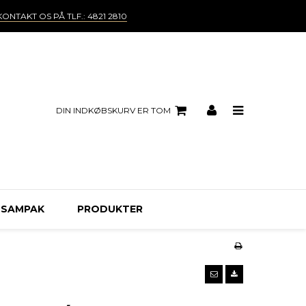
KONTAKT OS PÅ TLF.: 4821 2810
DIN INDKØBSKURV ER TOM
 SAMPAK
PRODUKTER