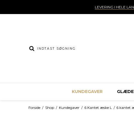
LEVERING I HELE LA
KUNDEGAVER
GLÆDEL
Forside
/
Shop
/
Kundegaver
/
6 Kantet æske L
/
6 kantet 