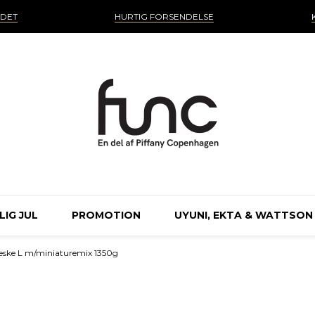
NDET
HURTIG FORSENDELSE
IG JUL
PROMOTION
UYUNI, EKTA & WATTSON
æske L m/miniaturemix 1350g