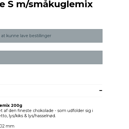
ke S m/småkuglemix
at kunne lave bestillinger
emix 200g
 af den fineste chokolade - som udfolder sig i
o, lys/kiks & lys/hasselnød.
H102 mm