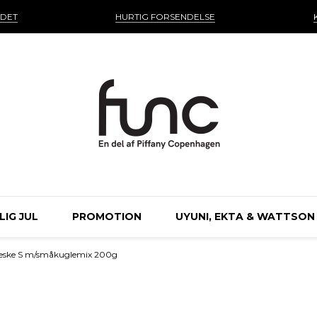
NDET
HURTIG FORSENDELSE
IG JUL
PROMOTION
UYUNI, EKTA & WATTSON
 æske S m/småkuglemix 200g