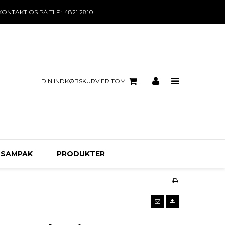
KONTAKT OS PÅ TLF.: 4821 2810
DIN INDKØBSKURV ER TOM
 SAMPAK
PRODUKTER