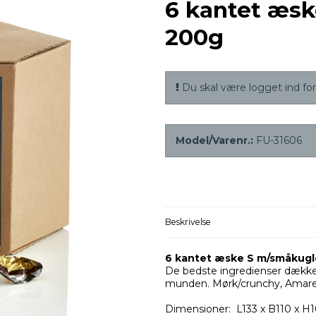
6 kantet æs
200g
Du skal være logget ind for 
Model/Varenr.:
FU-31606
Beskrivelse
6 kantet æske S m/småkugl
De bedste ingredienser dækket
munden. Mørk/crunchy, Amarett
Dimensioner: L133 x B110 x 