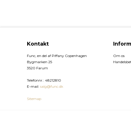
Kontakt
Inform
Func, en del af Piffany Copenhagen
Om os
Bygmarken 25
Handelsbet
3520 Farum
Telefonnr.
:
48212810
E-mail
:
salg@func.dk
Sitemap