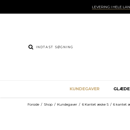
LEVERING I HELE LA
KUNDEGAVER
GLÆDEL
Forside
/
Shop
/
Kundegaver
/
6 Kantet æske S
/
6 kantet