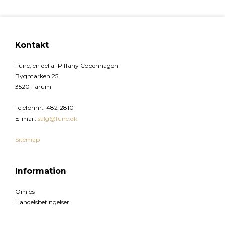
Kontakt
Func, en del af Piffany Copenhagen
Bygmarken 25
3520 Farum
Telefonnr.
:
48212810
E-mail
:
salg@func.dk
Sitemap
Information
Om os
Handelsbetingelser