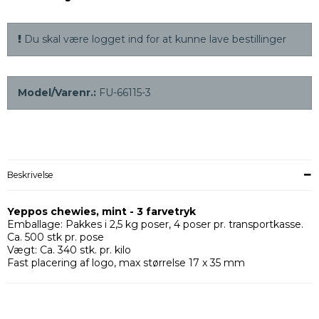
Du skal være logget ind for at kunne lave bestillinger
Model/Varenr.:
FU-66115-3
Beskrivelse
Yeppos chewies, mint - 3 farvetryk
Emballage: Pakkes i 2,5 kg poser, 4 poser pr. transportkasse.
Ca. 500 stk pr. pose
Vægt: Ca. 340 stk. pr. kilo
Fast placering af logo, max størrelse 17 x 35 mm