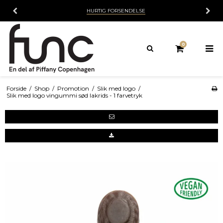
HURTIG FORSENDELSE
0
Forside
/
Shop
/
Promotion
/
Slik med logo
/
Slik med logo vingummi sød lakrids - 1 farvetryk