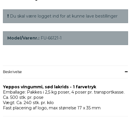
Du skal være logget ind for at kunne lave bestillinger
Model/Varenr.:
FU-66121-1
Beskrivelse
Yeppos vingummi, sød lakrids - 1 farvetryk
Emballage: Pakkes i 2,5 kg poser, 4 poser pr. transportkasse.
Ca. 500 stk. pr. pose
Vægt: Ca. 240 stk. pr. kilo
Fast placering af logo, max størrelse 17 x 35 mm