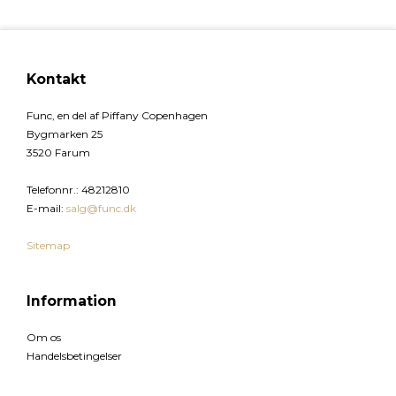
Kontakt
Func, en del af Piffany Copenhagen
Bygmarken 25
3520 Farum
Telefonnr.
:
48212810
E-mail
:
salg@func.dk
Sitemap
Information
Om os
Handelsbetingelser