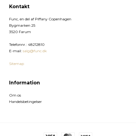
Kontakt
Func, en del af Piffany Copenhagen
Bygmarken 25
3520 Farum
Telefonnr.
:
48212810
E-mail
:
salg@func.dk
Sitemap
Information
Om os
Handelsbetingelser